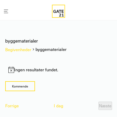
byggematerialer
byggematerialer
Begivenheder
Begivenheder
Ingen resultater fundet.
Notice
Kommende
Vælg
dato.
Begivenheder
Forrige
I dag
Næste
Begiv