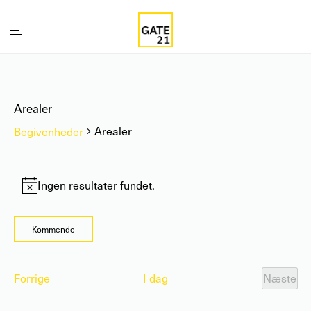
Arealer
Arealer
Begivenheder
Begivenheder
Ingen resultater fundet.
Notice
Kommende
Vælg
List
dato.
Begivenheder
Forrige
I dag
Næste
of
Begiv
events