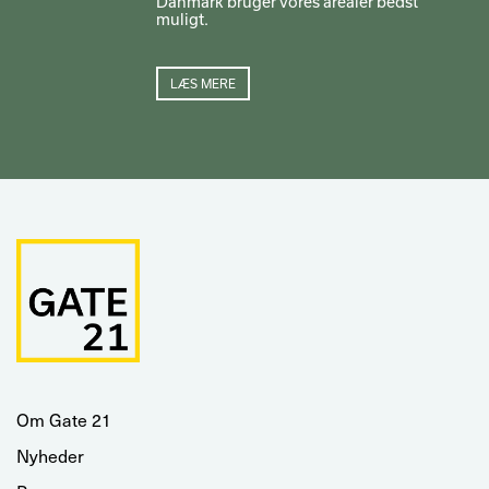
Danmark bruger vores arealer bedst
muligt.
LÆS MERE
Om Gate 21
Nyheder