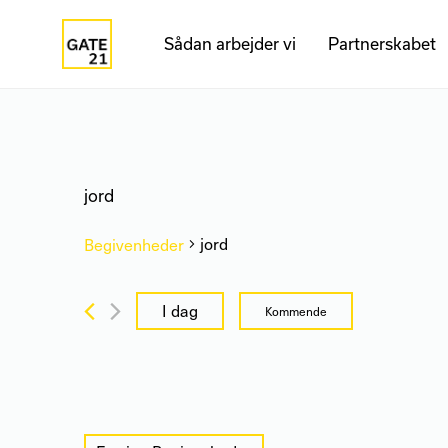
Sådan arbejder vi
Partnerskabet
jord
jord
Begivenheder
Begivenheder
I dag
Kommende
Vælg
dato.