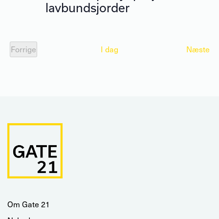
lavbundsjorder
Be
Forrige
I dag
Næste
Begivenheder
Om Gate 21