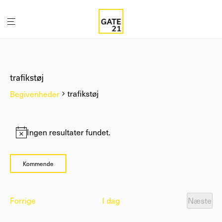
trafikstøj
trafikstøj
Begivenheder
Begivenheder
Ingen resultater fundet.
Notice
Kommende
Vælg
dato.
Begivenheder
Forrige
I dag
Næste
Begiv