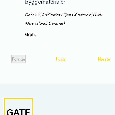
byggematerialer
Gate 21, Auditoriet
Liljens Kvarter 2, 2620
Albertslund, Danmark
Gratis
Be
Forrige
I dag
Næste
Begivenheder