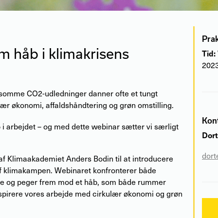
Prak
m håb i klimakrisens
Tid:
202
somme CO2-udledninger danner ofte et tungt
ær økonomi, affaldshåndtering og grøn omstilling.
Kon
 i arbejdet – og med dette webinar sætter vi særligt
Dor
dort
er af Klimaakademiet Anders Bodin til at introducere
af klimakampen. Webinaret konfronterer både
e og peger frem mod et håb, som både rummer
nspirere vores arbejde med cirkulær økonomi og grøn