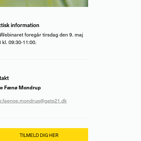
tisk information
Webinaret foregår tirsdag
den 9
. maj
3
kl.
0
9:30-11:00.
takt
te Fænø Mondrup
e.faenoe.mondrup@gate21.dk
TILMELD DIG HER