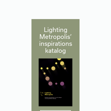
Lighting
Metropolis’
inspirations
katalog