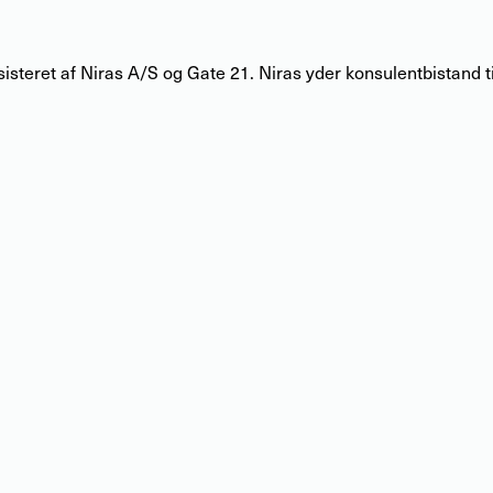
isteret af
Niras
A/S og Gate 21.
Niras
yder konsulentbistand ti