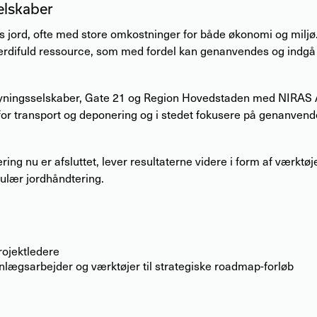
elskaber
ns jord, ofte med store omkostninger for både økonomi og milj
ærdifuld ressource, som med fordel kan genanvendes og indgå i l
ningsselskaber, Gate 21 og Region Hovedstaden med NIRAS A/
 for transport og deponering og i stedet fokusere på genanvend
ing nu er afsluttet, lever resultaterne videre i form af værkt
rkulær jordhåndtering.
rojektledere
nlægsarbejder og værktøjer til strategiske roadmap-forløb