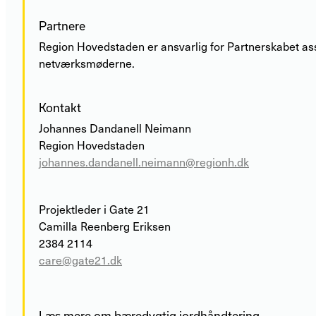
Partnere
Region Hovedstaden er ansvarlig for Partnerskabet ass
netværksmøderne.
Kontakt
Johannes Dandanell Neimann
Region Hovedstaden
johannes.dandanell.neimann@regionh.dk
Projektleder i Gate 21
Camilla Reenberg Eriksen
2384 2114
care@gate21.dk
Læs mere om bæredygtig jordhåndtering