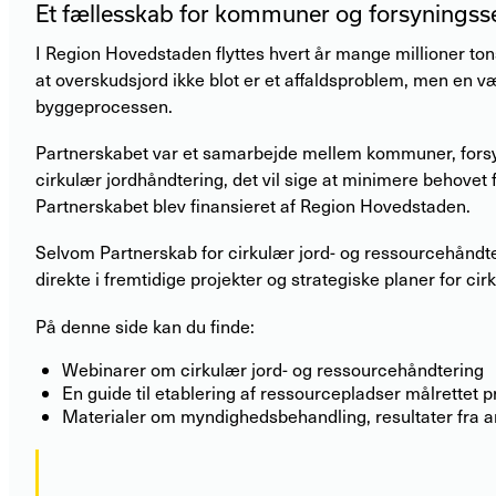
Et fællesskab for kommuner og forsyningss
I Region Hovedstaden flyttes hvert år mange millioner to
at overskudsjord ikke blot er et affaldsproblem, men en v
byggeprocessen.
Partnerskabet var et samarbejde mellem kommuner, forsy
cirkulær jordhåndtering, det vil sige at minimere behovet
Partnerskabet blev finansieret af Region Hovedstaden.
Selvom Partnerskab for cirkulær jord- og ressourcehåndter
direkte i fremtidige projekter og strategiske planer for ci
På denne side kan du finde:
Webinarer om cirkulær jord- og ressourcehåndtering
En guide til etablering af ressourcepladser målrettet p
Materialer om myndighedsbehandling, resultater fra a