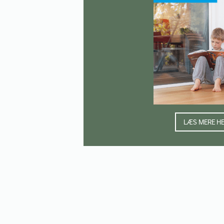
LÆS MERE H