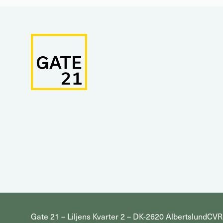
Gate 21 – Liljens Kvarter 2 – DK-2620 Albertslund
CVR: