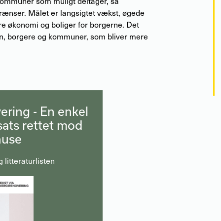
kommuner som muligt deltager, så
ænser. Målet er langsigtet vækst, øgede
e økonomi og boliger for borgerne. Det
en, borgere og kommuner, som bliver mere
ering - En enkel
ats rettet mod
huse
litteraturlisten