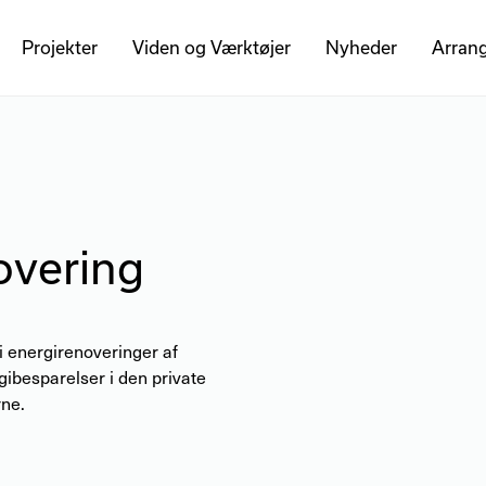
Projekter
Viden og Værktøjer
Nyheder
Arran
overing
i energirenoveringer af
gibesparelser i den private
rne.