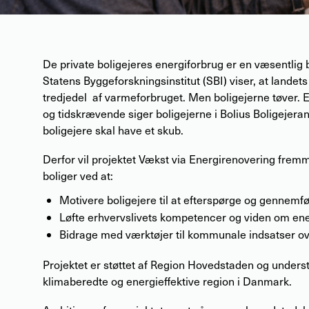
De private boligejeres energiforbrug er en væsentlig bri
Statens Byggeforskningsinstitut (SBI) viser, at landet
tredjedel af varmeforbruget. Men boligejerne tøver. 
og tidskrævende siger boligejerne i Bolius Boligejera
boligejere skal have et skub.
Derfor vil projektet Vækst via Energirenovering fremm
boliger ved at:
Motivere boligejere til at efterspørge og gennem
Løfte erhvervslivets kompetencer og viden om en
Bidrage med værktøjer til kommunale indsatser ov
Projektet er støttet af Region Hovedstaden og underst
klimaberedte og energieffektive region i Danmark.