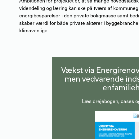
Ambitionen for projektet er, at så mange hovedstads
videndeling og læring kan ske på tværs af kommunegr
energibesparelser i den private boligmasse samt bedr
skaber værdi for både private aktører i byggebranch
klimavenlige.
Vækst via Energirenov
men vedvarende inds
enfamilie
Læs drejebogen, cases og 