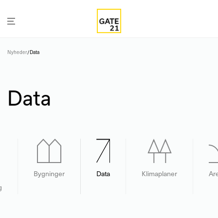
Nyheder
/
Data
Data
Bygninger
Data
Klimaplaner
Ar
g