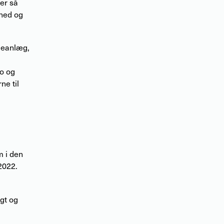
 er så
 ned og
ageanlæg,
o og
e til
m i den
2022.
gt og