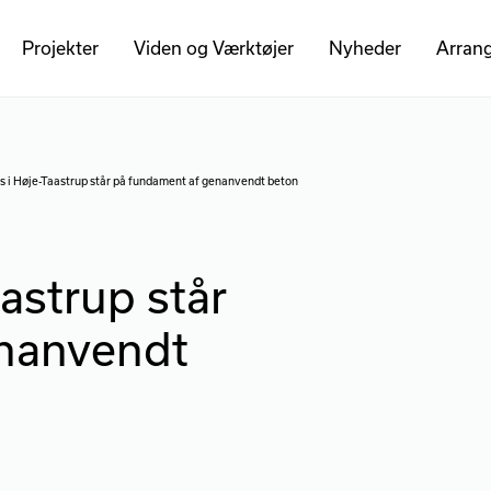
Projekter
Viden og Værktøjer
Nyheder
Arran
s i Høje-Taastrup står på fundament af genanvendt beton
astrup står
enanvendt