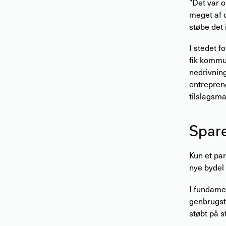
”Det var o
meget af d
støbe det 
I stedet f
fik kommu
nedrivnin
entrepren
tilslagsma
Spare
Kun et par
nye bydel 
I fundamen
genbrugsti
støbt på s