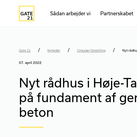
Sådan arbejder vi
Partnerskabet
/
/
/
Gate 21
Nyheder
Cirkulær Omstilling
Nyt rådhu
07. april 2022
Nyt rådhus i Høje-Ta
på fundament af g
beton