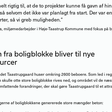
elt rigtig til, at de to projekter kunne få gavn af h
gså selvom det ikke var planlagt fra start. Der var
arter, så vi greb muligheden.”
es
,
miljømedarbejder i Høje-Taastrup Kommune med fokus på b
 fra boligblokke bliver til nye
urcer
det Taastrupgaard huser omkring 2600 beboere. Som led i re
 skulle otte store boligblokke rives ned, og området vil de næs
fattende forandringer, der skal gøre Taastrupgaard til et attra
gerne af boligblokkene genererede store mængder beton: