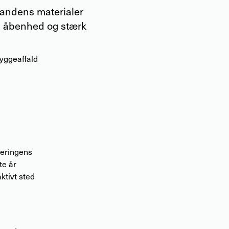
inandens materialer
 en åbenhed og stærk
yggeaffald
geringens
te år
ktivt sted