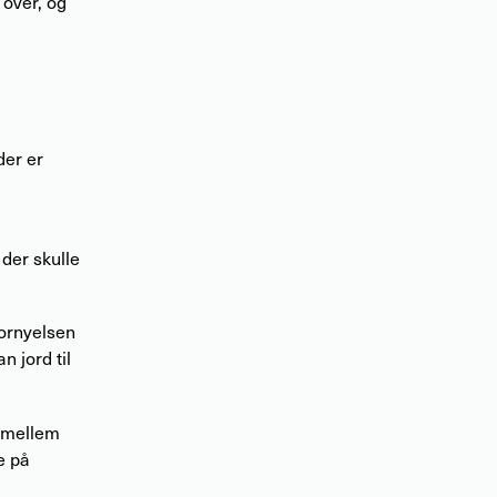
over, og
der er
der skulle
fornyelsen
n jord til
r mellem
e på