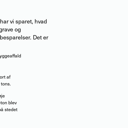
har vi sparet, hvad
sgrave og
-besparelser. Det er
yggeaffald
rt af
 tons.
øje
ton blev
på stedet