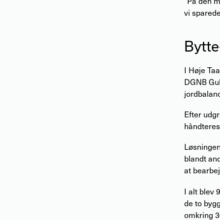
”På den m
vi sparede
Bytte
I Høje Taa
DGNB Guld-
jordbalan
Efter udg
håndteres
Løsningen 
blandt and
at bearbe
I alt blev
de to bygg
omkring 3