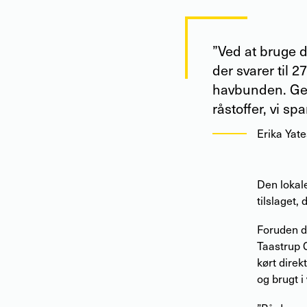
”Ved at bruge d
der svarer til 2
havbunden. Gev
råstoffer, vi spa
Erika Yat
Den lokale
tilslaget,
Foruden de
Taastrup 
kørt direk
og brugt i