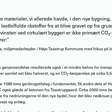
e materialer, vi allerede havde, i den nye bygning, 
7 lastbilfulde råstoffer fra at blive gravet op fra gru
insten ved cirkulært byggeri er ikke primært CO
2
rer:”
es
,
miljømedarbejder i Høje-Taastrup Kommune med fokus på b
 genanvendelse resulterede også i et mindre behov for transpo
 der samlet set blev halveret, og en CO
-besparelse på cirka 5,5
2
 1088 tons genbrugstilslag i fundamentet, fik andre dele af H
C også glæde af betonen fra Taastrupgaard. Cirka 2000 tons be
te fra nedrivningerne til den nye bydel, hvor det blev nedknust 
 veje og anlæg.