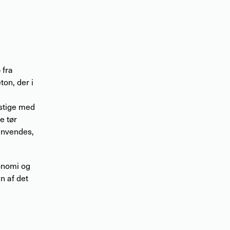
 fra
on, der i
 stige med
e tør
anvendes,
onomi og
n af det