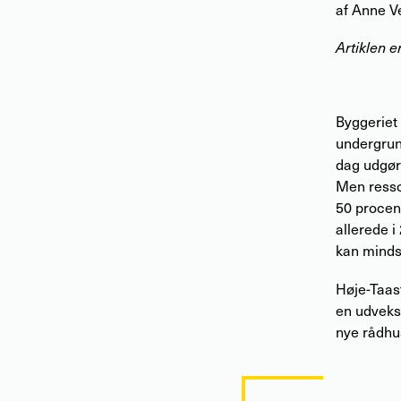
af
Anne V
Artiklen 
Byggeriet 
undergrund
dag udgør 
Men resso
50 procen
allerede 
kan mindsk
Høje-Taas
en udveksl
nye rådhu