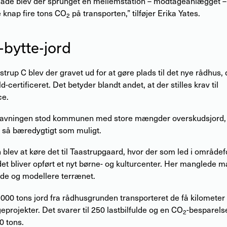
åde blev der sprunget en mellemstation – modtageanlægget – 
 knap fire tons CO
på transporten,” tilføjer Erika Yates.
2
-bytte-jord
strup C blev der gravet ud for at gøre plads til det nye rådhus, 
certificeret. Det betyder blandt andet, at der stilles krav til
ce.
ravningen stod kommunen med store mængder overskudsjord, 
 så bæredygtigt som muligt.
blev at køre det til Taastrupgaard, hvor der som led i område
et bliver opført et nyt børne- og kulturcenter. Her manglede ma
jde og modellere terrænet.
 9000 tons jord fra rådhusgrunden transporteret de få kilomete
eprojekter. Det svarer til 250 lastbilfulde og en CO
-besparels
2
0 tons.