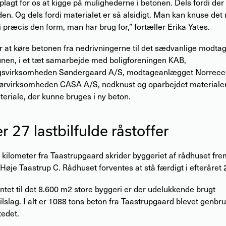
plagt for os at kigge på mulighederne i betonen. Dels fordi der
en. Og dels fordi materialet er så alsidigt. Man kan knuse det
i præcis den form, man har brug for,” fortæller Erika Yates.
or at køre betonen fra nedrivningerne til det sædvanlige modt
nen, i et tæt samarbejde med boligforeningen KAB,
gsvirksomheden Søndergaard A/S, modtageanlægget Norrecc
ørvirksomheden CASA A/S, nedknust og oparbejdet materialern
teriale, der kunne bruges i ny beton.
r 27 lastbilfulde råstoffer
 kilometer fra Taastrupgaard skrider byggeriet af rådhuset fre
Høje Taastrup C. Rådhuset forventes at stå færdigt i efteråret 
tet til det 8.600 m2 store byggeri er der udelukkende brugt
lslag. I alt er 1088 tons beton fra Taastrupgaard blevet genbru
tedet.