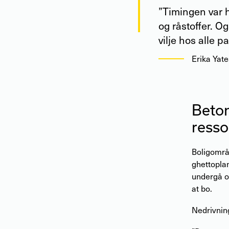
”Timingen var h
og råstoffer. O
vilje hos alle p
Erika Yat
Beton
resso
Boligområ
ghettoplan
undergå om
at bo.
Nedrivnin