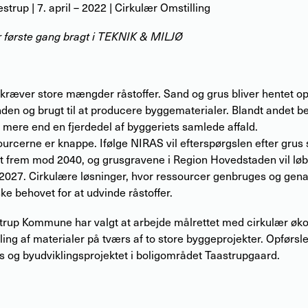
estrup
|
7. april – 2022
| Cirkulær Omstilling
er første gang bragt i TEKNIK & MILJØ
kræver store mængder råstoffer. Sand og grus bliver hentet op
en og brugt til at producere byggematerialer. Blandt andet bet
mere end en fjerdedel af byggeriets samlede affald.
urcerne er knappe. Ifølge NIRAS vil efterspørgslen efter grus
t frem mod 2040, og grusgravene i Region Hovedstaden vil løb
i 2027. Cirkulære løsninger, hvor ressourcer genbruges og gen
e behovet for at udvinde råstoffer.
trup Kommune har valgt at arbejde målrettet med cirkulær øk
ing af materialer på tværs af to store byggeprojekter. Opførsle
s og byudviklingsprojektet i boligområdet Taastrupgaard.