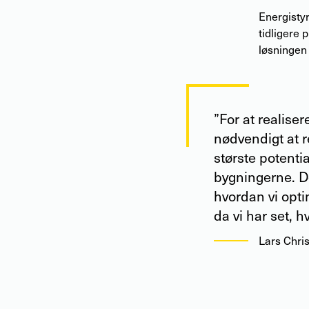
Energistyr
tidligere 
løsningen
”For at realise
nødvendigt at r
største potentia
bygningerne. Der
hvordan vi opti
da vi har set, 
Lars Chri