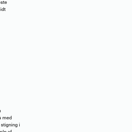
este
idt
e
n
på med
stigning i
ælp af