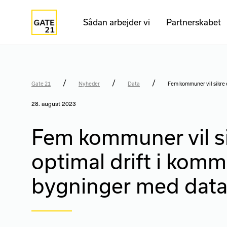
Sådan arbejder vi
Partnerskabet
/
/
/
Gate 21
Nyheder
Data
Fem kommuner vil sikre 
28. august 2023
Fem kommuner vil s
optimal drift i kom
bygninger med data