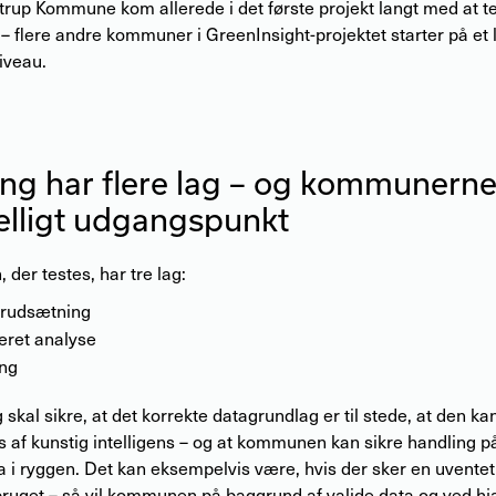
trup Kommune kom allerede i det første projekt langt med at t
– flere andre kommuner i GreenInsight-projektet starter på et l
niveau.
ng har flere lag – og kommunern
elligt udgangspunkt
 der testes, har tre lag:
rudsætning
eret analyse
ng
g skal sikre, at det korrekte datagrundlag er til stede, at den ka
s af kunstig intelligens – og at kommunen kan sikre handling 
a i ryggen. Det kan eksempelvis være, hvis der sker en uventet 
bruget – så vil kommunen på baggrund af valide data og ved hj