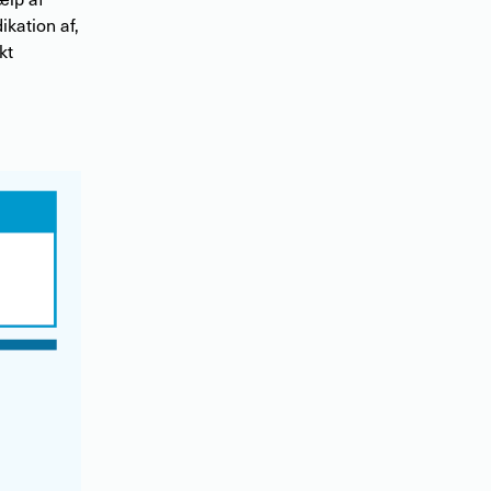
kation af,
kt