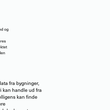
nd og
ores
ktet
den
ta fra bygninger,
i kan handle ud fra
elligens kan finde
ere