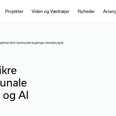
Projekter
Viden og Værktøjer
Nyheder
Arran
optimal drift i kommunale bygninger med data og AI
ikre
munale
 og AI