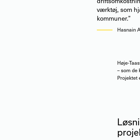
driftsomkostni
værktøj, som hj
kommuner.”
Hasnain 
Høje-Taas
– som de 
Projektet 
Løsni
proje