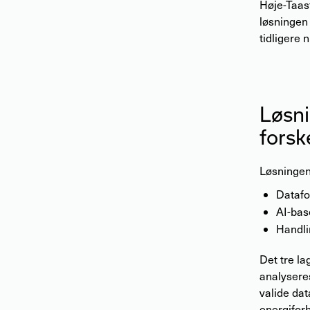
Høje-Taas
løsningen 
tidligere 
Løsni
forsk
Løsningen,
Datafo
AI-bas
Handli
Det tre la
analysere
valide dat
energifor