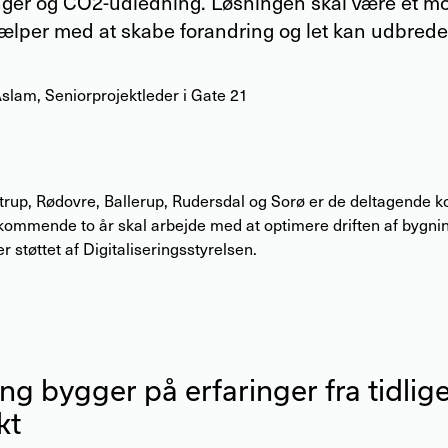
nger og CO2-udledning. Løsningen skal være et 
ælper med at skabe forandring og let kan udbredes
Aslam
,
Seniorprojektleder i Gate 21
trup, Rødovre, Ballerup, Rudersdal og Sorø er de deltagende
kommende to år skal arbejde med at optimere driften af bygnin
er støttet af Digitaliseringsstyrelsen.
ng bygger på erfaringer fra tidlig
kt