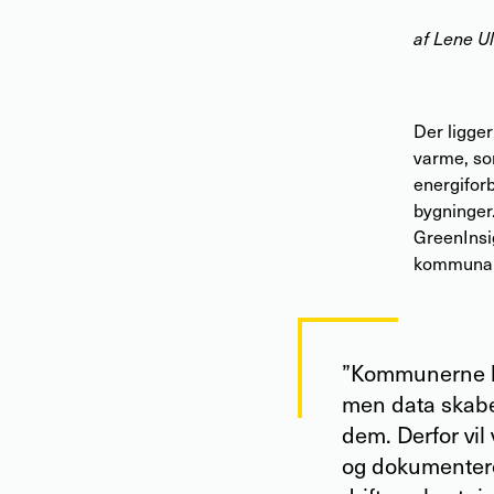
af Lene U
Der ligger
varme, so
energiforb
bygninger
GreenInsig
kommunal
”Kommunerne ha
men data skabe
dem. Derfor vil
og dokumentere 