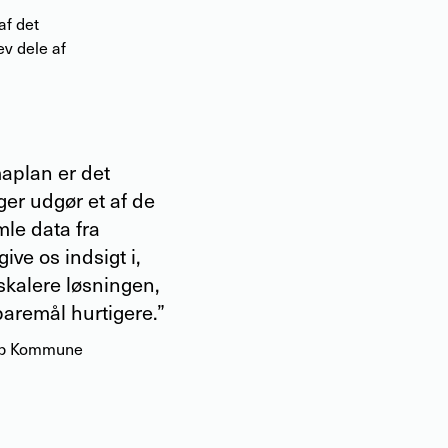
af det
ev dele af
maplan er det
ger udgør et af de
mle data fra
ive os indsigt i,
 skalere løsningen,
paremål hurtigere.”
trup Kommune