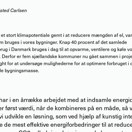
lsted Carlsen
 et stort klimapotentiale gemt i at reducere mængden af el, va
m bruges i vores bygninger. Knap 40 procent af det samlede
rug i Danmark bruges i dag til at opvarme, ventilere og køle v
. Derfor er fem sjællandske kommuner nu gået sammen i proje
ht for at undersøge mulighederne for at optimere forbruget i 
e bygningsmasse.
r i en årrække arbejdet med at indsamle energida
r først værdi, når de kombineres på en måde, så v
 vi udvikle en løsning, som ved hjælp af kunstig int
de mest effektive energiforbedringer til at reduc