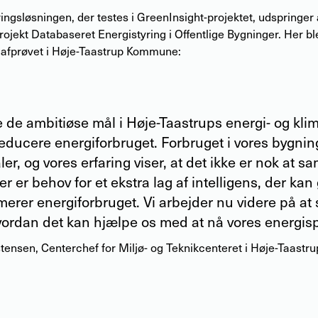
ingsløsningen, der testes i GreenInsight-projektet, udspringer 
projekt Databaseret Energistyring i Offentlige Bygninger. Her bl
 afprøvet i Høje-Taastrup Kommune:
re de ambitiøse mål i Høje-Taastrups energi- og kli
educere energiforbruget. Forbruget i vores bygnin
ler, og vores erfaring viser, at det ikke er nok at sa
 er behov for et ekstra lag af intelligens, der kan g
merer energiforbruget. Vi arbejder nu videre på at
hvordan det kan hjælpe os med at nå vores energis
stensen
,
Centerchef for Miljø- og Teknikcenteret i Høje-Taas