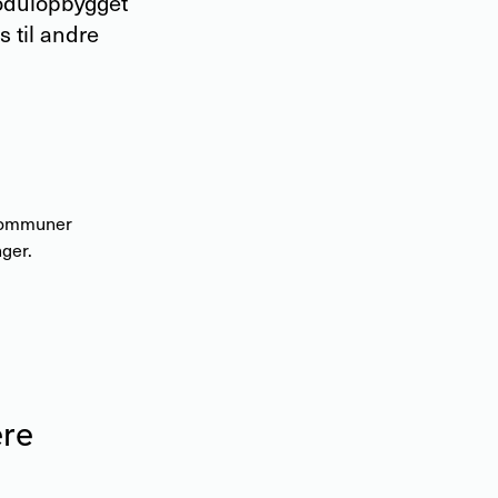
modulopbygget
 til andre
 kommuner
ger.
ere