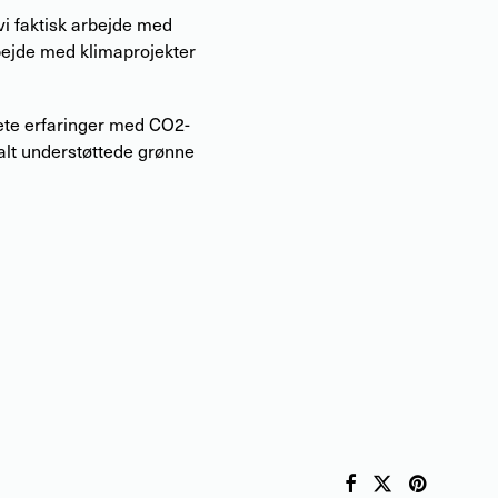
vi faktisk arbejde med
rbejde med klimaprojekter
krete erfaringer med CO2-
talt understøttede grønne