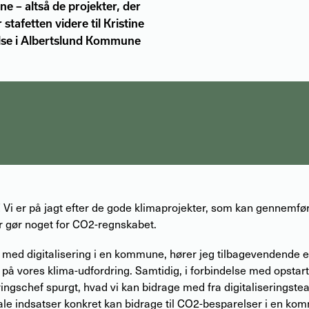
 – altså de projekter, der
tafetten videre til Kristine
gelse i Albertslund Kommune
r! Vi er på jagt efter de gode klimaprojekter, som kan gennemf
or gør noget for CO2-regnskabet.
et med digitalisering i en kommune, hører jeg tilbagevendende 
 på vores klima-udfordring. Samtidig, i forbindelse med opstart
ringschef spurgt, hvad vi kan bidrage med fra digitaliseringste
tale indsatser konkret kan bidrage til CO2-besparelser i en ko