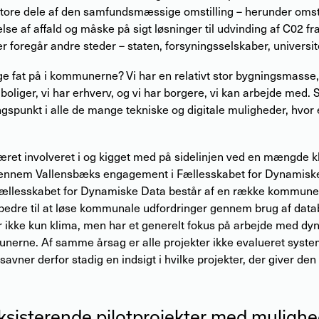
store dele af den samfundsmæssige omstilling – herunder omsti
lse af affald og måske på sigt løsninger til udvinding af C02 f
r foregår andre steder – staten, forsyningsselskaber, universit
ge fat på i kommunerne? Vi har en relativt stor bygningsmasse, v
boliger, vi har erhverv, og vi har borgere, vi kan arbejde med. Så
punkt i alle de mange tekniske og digitale muligheder, hvor 
været involveret i og kigget med på sidelinjen ved en mængde 
 gennem Vallensbæks engagement i Fællesskabet for Dynamisk
lesskabet for Dynamiske Data består af en række kommune
 bedre til at løse kommunale udfordringer gennem brug af data
 ikke kun klima, men har et generelt fokus på arbejde med dy
erne. Af samme årsag er alle projekter ikke evalueret system
savner derfor stadig en indsigt i hvilke projekter, der giver den
sisterende pilotprojekter med mulighed