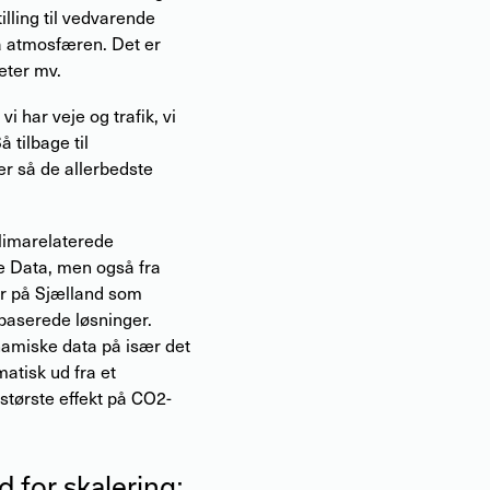
lling til vedvarende
ra atmosfæren. Det er
eter mv.
i har veje og trafik, vi
 tilbage til
er så de allerbedste
klimarelaterede
e Data, men også fra
r på Sjælland som
baserede løsninger.
namiske data på især det
atisk ud fra et
 største effekt på CO2-
 for skalering: