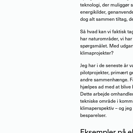
teknologi, der muliggør 
energikilder, genanvende
dog alt sammen tiltag, de
Så hvad kan vi faktisk ta
har naturområder, vi har 
spørgsmålet. Med udgangs
klimaprojekter?
Jeg har i de seneste år 
pilotprojekter, primært
andre sammenhænge. Fæl
hjælpes ad med at blive
Dette arbejde omhandler
tekniske område i kommun
klimaperspektiv – og jeg 
besparelser.
Eksempler på ek