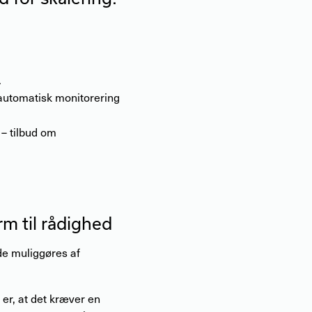
.
 automatisk monitorering
 – tilbud om
rm til rådighed
 de muliggøres af
er, at det kræver en