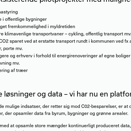
mastyring
 i offentlige bygninger
øget fremkommelighed i myldretiden
e klimavenlige transportvaner – cykling, offentlig transport mv
 CO2 sparet ved at erstatte transport rundt i kommunen ved fx
r, porte mv.
gere og erhverv i forhold til energirenoveringer af egne boliger
ivning mv.
ering af træer
løsninger og data – vi har nu en platfo
 de mulige indsatser, der retter sig mod C02-besparelser, er at
r, der opsamler data fra byrum, bygninger og grønne arealer.
 med at opsamle store mængder kontinuerligt produceret data, 