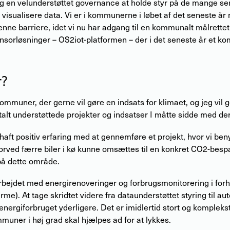
 og en velunderstøttet governance at holde styr på de mange s
visualisere data. Vi er i kommunerne i løbet af det seneste år n
 denne barriere, idet vi nu har adgang til en kommunalt målrette
nsorløsninger – OS2iot-platformen – der i det seneste år et kom
r?
ommuner, der gerne vil gøre en indsats for klimaet, og jeg vil g
gitalt understøttede projekter og indsatser I måtte sidde med de
haft positiv erfaring med at gennemføre et projekt, hvor vi ben
vorved færre biler i kø kunne omsættes til en konkret CO2-bespa
 på dette område.
rbejdet med energirenoveringer og forbrugsmonitorering i forhol
rme). At tage skridtet videre fra dataunderstøttet styring til aut
nergiforbruget yderligere. Det er imidlertid stort og komplekst
uner i høj grad skal hjælpes ad for at lykkes.