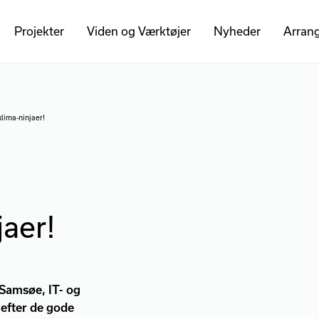
Projekter
Viden og Værktøjer
Nyheder
Arran
klima-ninjaer!
jaer!
-Samsøe, IT- og
 efter de gode