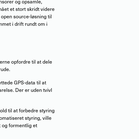
ensorer og opsamle,
ået et stort skridt videre
t open source-løsning til
met i drift rundt om i
erne opfordre til at dele
rude.
yttede GPS-data til at
relse. Der er uden tvivl
d til at forbedre styring
omatiseret styring, ville
 og formentlig et