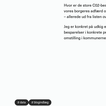
Hvor er de store C02-bes
vores borgeres adfærd og
– allerede ud fra listen
Jeg er konkret på udkig e
besparelser i konkrete p
omstilling i kommunerne
data
blogindlæg