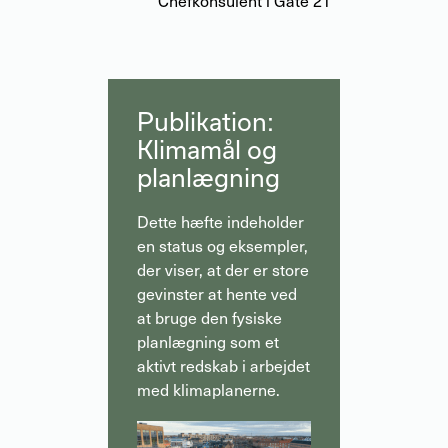
Chefkonsulent i Gate 21
Publikation:
Klimamål og
planlægning
Dette hæfte indeholder
en status og eksempler,
der viser, at der er store
gevinster at hente ved
at bruge den fysiske
planlægning som et
aktivt redskab i arbejdet
med klimaplanerne.