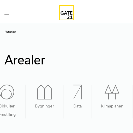
/
Arealer
Arealer
Cirkulær
Bygninger
Data
Klimaplaner
mstilling