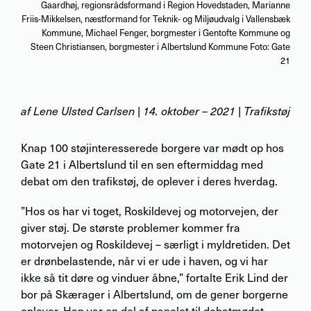
Gaardhøj, regionsrådsformand i Region Hovedstaden, Marianne
Friis-Mikkelsen, næstformand for Teknik- og Miljøudvalg i Vallensbæk
Kommune, Michael Fenger, borgmester i Gentofte Kommune og
Steen Christiansen, borgmester i Albertslund Kommune Foto: Gate
21
af
Lene Ulsted Carlsen
|
14. oktober – 2021
| Trafikstøj
Knap 100 støjinteresserede borgere var mødt op hos
Gate 21 i Albertslund til en sen eftermiddag med
debat om den trafikstøj, de oplever i deres hverdag.
”Hos os har vi toget, Roskildevej og motorvejen, der
giver støj. De største problemer kommer fra
motorvejen og Roskildevej – særligt i myldretiden. Det
er drønbelastende, når vi er ude i haven, og vi har
ikke så tit døre og vinduer åbne,” fortalte Erik Lind der
bor på Skærager i Albertslund, om de gener borgerne
oplever. Han var en del af panelet til debatmødet.