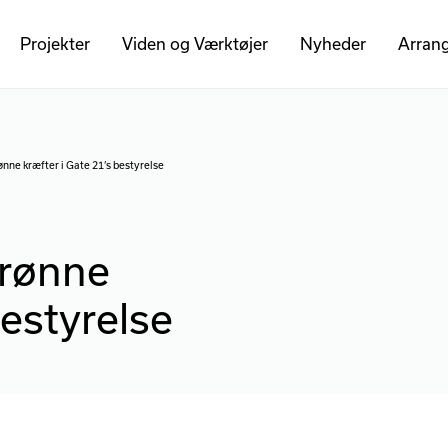
Projekter
Viden og Værktøjer
Nyheder
Arran
nne kræfter i Gate 21’s bestyrelse
grønne
bestyrelse