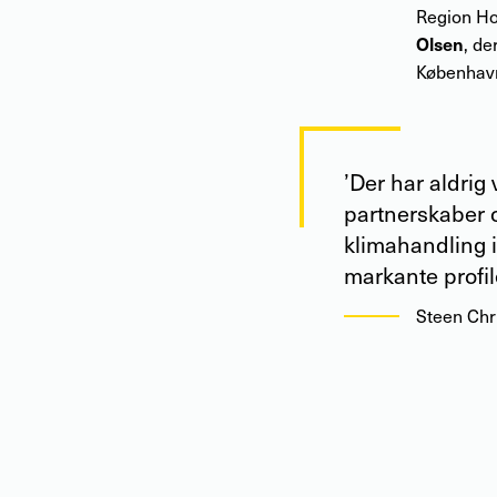
Region Ho
Olsen
, de
Københav
’Der har aldrig
partnerskaber o
klimahandling i
markante profil
Steen Chr