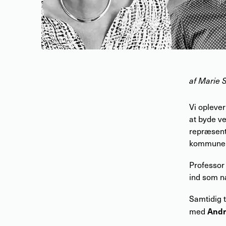
af
Marie 
Vi oplever
at byde ve
repræsente
kommuner,
Professor
ind som n
Samtidig 
Andr
med