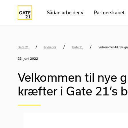
Sådan arbejder vi
Partnerskabet
/
/
/
Gate 21
Nyheder
Gate 21
Velkommen til nye grø
23. juni 2022
Velkommen til nye 
kræfter i Gate 21’s 