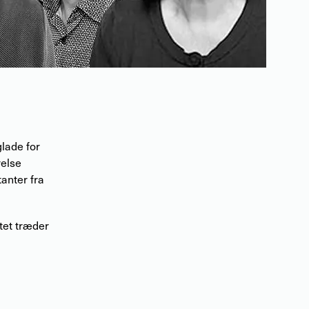
glade for
relse
anter fra
tet træder