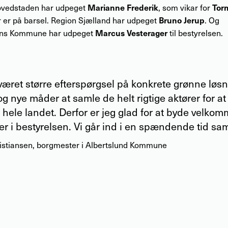
Marianne Frederik
Tor
vedstaden har udpeget
, som vikar for
Bruno Jerup
r er på barsel. Region Sjælland har udpeget
. Og
Marcus Vesterager
ns Kommune har udpeget
til bestyrelsen.
 været større efterspørgsel på konkrete grønne løsn
g nye måder at samle de helt rigtige aktører for at 
 hele landet. Derfor er jeg glad for at byde velkom
er i bestyrelsen. Vi går ind i en spændende tid s
istiansen
,
borgmester i Albertslund Kommune