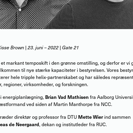
Sisse Brown
|
23. juni – 2022
| Gate 21
 et markant temposkift i den grønne omstilling, og derfor er vi 
lkommen til nye stærke kapaciteter i bestyrelsen. Vores besty
rer hele tripple helix-partnerskabet og har således repræsent
 regioner, virksomheder, og forskningen.
Brian Vad Mathisen
 i energiplanlægning,
fra Aalborg Universi
æstformand ved siden af Martin Manthorpe fra NCC.
Mette Wier
træder direktør og professor fra DTU
ind sammen
eas de Neergaard
, dekan og institutleder fra RUC.