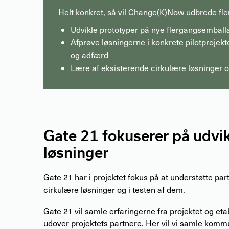
Helt konkret, så vil Change(K)Now udbrede fl
Udvikle prototyper på nye flergangsemball
Afprøve løsningerne i konkrete pilotprojek
og adfærd
Lære af eksisterende cirkulære løsninger 
Gate 21 fokuserer på udvik
løsninger
Gate 21 har i projektet fokus på at understøtte par
cirkulære løsninger og i testen af dem.
Gate 21 vil samle erfaringerne fra projektet og et
udover projektets partnere. Her vil vi samle komm