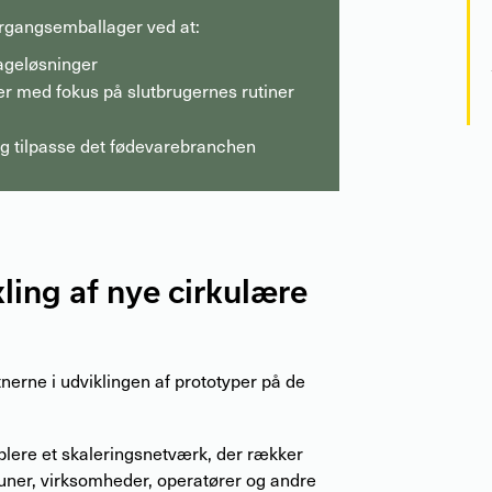
ergangsemballager ved at:
ageløsninger
ter med fokus på slutbrugernes rutiner
og tilpasse det fødevarebranchen
ling af nye cirkulære
tnerne i udviklingen af prototyper på de
ablere et skaleringsnetværk, der rækker
uner, virksomheder, operatører og andre